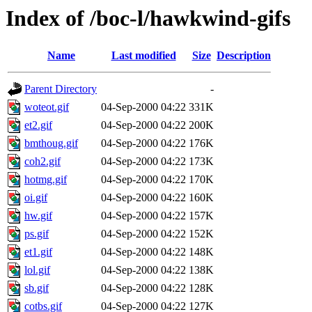
Index of /boc-l/hawkwind-gifs
Name
Last modified
Size
Description
Parent Directory
-
woteot.gif
04-Sep-2000 04:22
331K
et2.gif
04-Sep-2000 04:22
200K
bmthoug.gif
04-Sep-2000 04:22
176K
coh2.gif
04-Sep-2000 04:22
173K
hotmg.gif
04-Sep-2000 04:22
170K
oi.gif
04-Sep-2000 04:22
160K
hw.gif
04-Sep-2000 04:22
157K
ps.gif
04-Sep-2000 04:22
152K
et1.gif
04-Sep-2000 04:22
148K
lol.gif
04-Sep-2000 04:22
138K
sb.gif
04-Sep-2000 04:22
128K
cotbs.gif
04-Sep-2000 04:22
127K